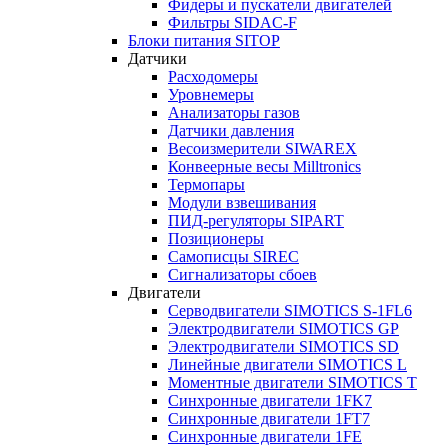
Фидеры и пускатели двигателей
Фильтры SIDAC-F
Блоки питания SITOP
Датчики
Расходомеры
Уровнемеры
Анализаторы газов
Датчики давления
Весоизмерители SIWAREX
Конвеерные весы Milltronics
Термопары
Модули взвешивания
ПИД-регуляторы SIPART
Позиционеры
Самописцы SIREC
Сигнализаторы сбоев
Двигатели
Серводвигатели SIMOTICS S-1FL6
Электродвигатели SIMOTICS GP
Электродвигатели SIMOTICS SD
Линейные двигатели SIMOTICS L
Моментные двигатели SIMOTICS T
Синхронные двигатели 1FK7
Синхронные двигатели 1FT7
Синхронные двигатели 1FE