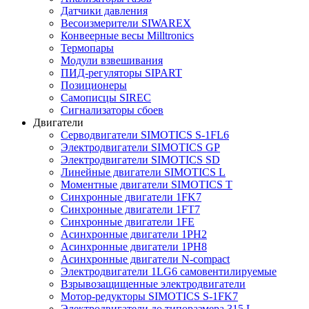
Датчики давления
Весоизмерители SIWAREX
Конвеерные весы Milltronics
Термопары
Модули взвешивания
ПИД-регуляторы SIPART
Позиционеры
Самописцы SIREC
Сигнализаторы сбоев
Двигатели
Серводвигатели SIMOTICS S-1FL6
Электродвигатели SIMOTICS GP
Электродвигатели SIMOTICS SD
Линейные двигатели SIMOTICS L
Моментные двигатели SIMOTICS T
Синхронные двигатели 1FK7
Синхронные двигатели 1FT7
Синхронные двигатели 1FE
Асинхронные двигатели 1PH2
Асинхронные двигатели 1PH8
Асинхронные двигатели N-compact
Электродвигатели 1LG6 cамовентилируемые
Взрывозащищенные электродвигатели
Мотор-редукторы SIMOTICS S-1FK7
Электродвигатели до типоразмера 315 L