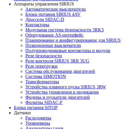
Аппараты управления SIRIUS
Автоматические выключатели
Блоки питания SIRIUS 4AV
Дроссели SIDAC-D
Контакторы
Модульная система безопасности 3RK3
Оборудование AS-интерфейс
Планирование и конфигурирование для SIRIUS
Позиционные выключатели
Полупроводниковые контакторы и модули
Реле безопасности
Реле контроля SIRIUS 3RR 3UG
Реле перегрузки
Сиcтема обслуживания двигателей
Система SIMOTION
Трансформаторы
Устройства плавного пуска SIRIUS 3RW
Устройства управления и индикации
Фидеры и пускатели двигателей
Фильтры SIDAC-F
Блоки питания SITOP
Датчики
Расходомеры
Уровнемеры
Анализаторы газов