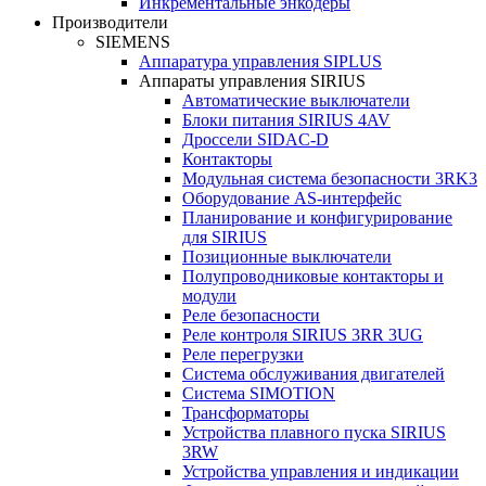
Инкрементальные энкодеры
Производители
SIEMENS
Аппаратура управления SIPLUS
Аппараты управления SIRIUS
Автоматические выключатели
Блоки питания SIRIUS 4AV
Дроссели SIDAC-D
Контакторы
Модульная система безопасности 3RK3
Оборудование AS-интерфейс
Планирование и конфигурирование
для SIRIUS
Позиционные выключатели
Полупроводниковые контакторы и
модули
Реле безопасности
Реле контроля SIRIUS 3RR 3UG
Реле перегрузки
Сиcтема обслуживания двигателей
Система SIMOTION
Трансформаторы
Устройства плавного пуска SIRIUS
3RW
Устройства управления и индикации