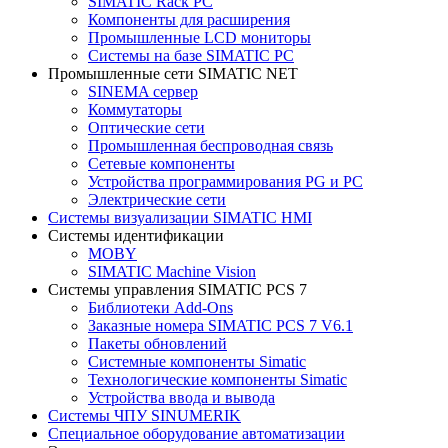
SIMATIC Rack PC
Компоненты для расширения
Промышленные LCD мониторы
Системы на базе SIMATIC PC
Промышленные сети SIMATIC NET
SINEMA сервер
Коммутаторы
Оптические сети
Промышленная беспроводная связь
Сетевые компоненты
Устройства программирования PG и PC
Электрические сети
Системы визуализации SIMATIC HMI
Системы идентификации
MOBY
SIMATIC Machine Vision
Системы управления SIMATIC PCS 7
Библиотеки Add-Ons
Заказные номера SIMATIC PCS 7 V6.1
Пакеты обновлений
Системные компоненты Simatic
Технологические компоненты Simatic
Устройства ввода и вывода
Системы ЧПУ SINUMERIK
Специальное оборудование автоматизации