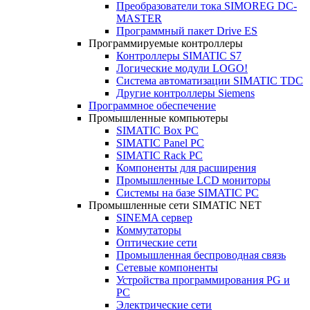
Преобразователи тока SIMOREG DC-
MASTER
Программный пакет Drive ES
Программируемые контроллеры
Контроллеры SIMATIC S7
Логические модули LOGO!
Система автоматизации SIMATIC TDC
Другие контроллеры Siemens
Программное обеспечение
Промышленные компьютеры
SIMATIC Box PC
SIMATIC Panel PС
SIMATIC Rack PC
Компоненты для расширения
Промышленные LCD мониторы
Системы на базе SIMATIC PC
Промышленные сети SIMATIC NET
SINEMA сервер
Коммутаторы
Оптические сети
Промышленная беспроводная связь
Сетевые компоненты
Устройства программирования PG и
PC
Электрические сети