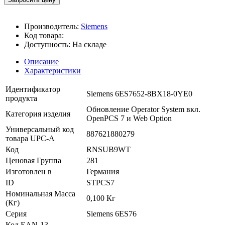
Производитель:
Siemens
Код товара:
Доступность:
На складе
Описание
Характеристики
Идентификатор
Siemens 6ES7652-8BX18-0YE0
продукта
Обновление Operator System вкл.
Категория изделия
OpenPCS 7 и Web Option
Универсальный код
887621880279
товара UPC-A
Код
RNSUB9WT
Ценовая Группа
281
Изготовлен в
Германия
ID
STPCS7
Номинальная Масса
0,100 Кг
(Кг)
Серия
Siemens 6ES76
Код EAN-13
-