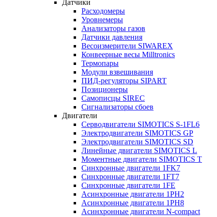
Датчики
Расходомеры
Уровнемеры
Анализаторы газов
Датчики давления
Весоизмерители SIWAREX
Конвеерные весы Milltronics
Термопары
Модули взвешивания
ПИД-регуляторы SIPART
Позиционеры
Самописцы SIREC
Сигнализаторы сбоев
Двигатели
Серводвигатели SIMOTICS S-1FL6
Электродвигатели SIMOTICS GP
Электродвигатели SIMOTICS SD
Линейные двигатели SIMOTICS L
Моментные двигатели SIMOTICS T
Синхронные двигатели 1FK7
Синхронные двигатели 1FT7
Синхронные двигатели 1FE
Асинхронные двигатели 1PH2
Асинхронные двигатели 1PH8
Асинхронные двигатели N-compact