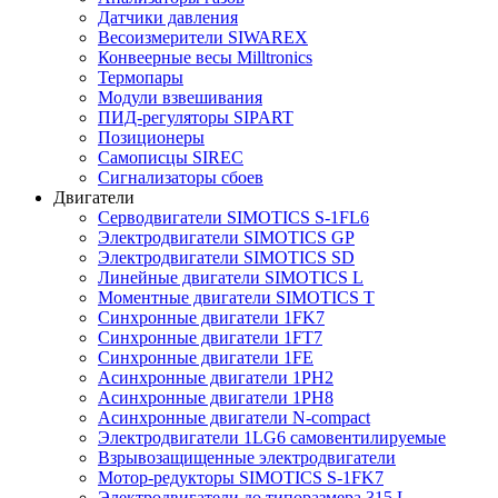
Датчики давления
Весоизмерители SIWAREX
Конвеерные весы Milltronics
Термопары
Модули взвешивания
ПИД-регуляторы SIPART
Позиционеры
Самописцы SIREC
Сигнализаторы сбоев
Двигатели
Серводвигатели SIMOTICS S-1FL6
Электродвигатели SIMOTICS GP
Электродвигатели SIMOTICS SD
Линейные двигатели SIMOTICS L
Моментные двигатели SIMOTICS T
Синхронные двигатели 1FK7
Синхронные двигатели 1FT7
Синхронные двигатели 1FE
Асинхронные двигатели 1PH2
Асинхронные двигатели 1PH8
Асинхронные двигатели N-compact
Электродвигатели 1LG6 cамовентилируемые
Взрывозащищенные электродвигатели
Мотор-редукторы SIMOTICS S-1FK7
Электродвигатели до типоразмера 315 L