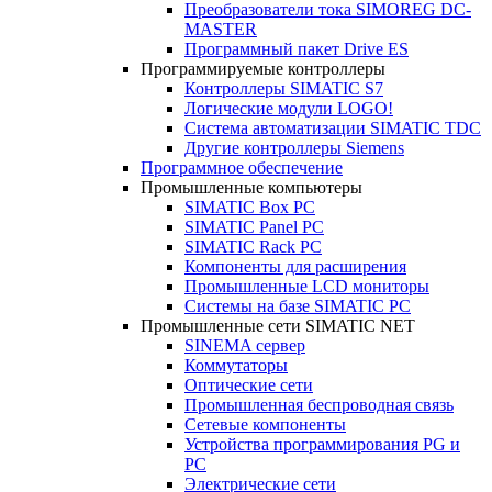
Преобразователи тока SIMOREG DC-
MASTER
Программный пакет Drive ES
Программируемые контроллеры
Контроллеры SIMATIC S7
Логические модули LOGO!
Система автоматизации SIMATIC TDC
Другие контроллеры Siemens
Программное обеспечение
Промышленные компьютеры
SIMATIC Box PC
SIMATIC Panel PС
SIMATIC Rack PC
Компоненты для расширения
Промышленные LCD мониторы
Системы на базе SIMATIC PC
Промышленные сети SIMATIC NET
SINEMA сервер
Коммутаторы
Оптические сети
Промышленная беспроводная связь
Сетевые компоненты
Устройства программирования PG и
PC
Электрические сети