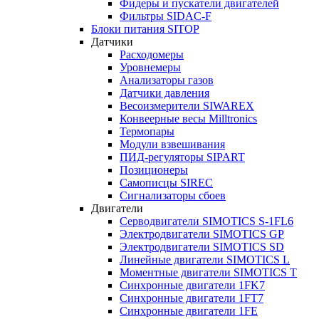
Фидеры и пускатели двигателей
Фильтры SIDAC-F
Блоки питания SITOP
Датчики
Расходомеры
Уровнемеры
Анализаторы газов
Датчики давления
Весоизмерители SIWAREX
Конвеерные весы Milltronics
Термопары
Модули взвешивания
ПИД-регуляторы SIPART
Позиционеры
Самописцы SIREC
Сигнализаторы сбоев
Двигатели
Серводвигатели SIMOTICS S-1FL6
Электродвигатели SIMOTICS GP
Электродвигатели SIMOTICS SD
Линейные двигатели SIMOTICS L
Моментные двигатели SIMOTICS T
Синхронные двигатели 1FK7
Синхронные двигатели 1FT7
Синхронные двигатели 1FE