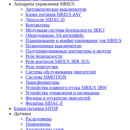
Аппараты управления SIRIUS
Автоматические выключатели
Блоки питания SIRIUS 4AV
Дроссели SIDAC-D
Контакторы
Модульная система безопасности 3RK3
Оборудование AS-интерфейс
Планирование и конфигурирование для SIRIUS
Позиционные выключатели
Полупроводниковые контакторы и модули
Реле безопасности
Реле контроля SIRIUS 3RR 3UG
Реле перегрузки
Сиcтема обслуживания двигателей
Система SIMOTION
Трансформаторы
Устройства плавного пуска SIRIUS 3RW
Устройства управления и индикации
Фидеры и пускатели двигателей
Фильтры SIDAC-F
Блоки питания SITOP
Датчики
Расходомеры
Уровнемеры
Анализаторы газов