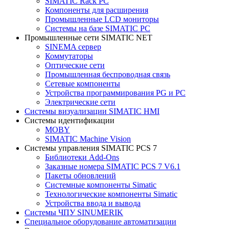
SIMATIC Rack PC
Компоненты для расширения
Промышленные LCD мониторы
Системы на базе SIMATIC PC
Промышленные сети SIMATIC NET
SINEMA сервер
Коммутаторы
Оптические сети
Промышленная беспроводная связь
Сетевые компоненты
Устройства программирования PG и PC
Электрические сети
Системы визуализации SIMATIC HMI
Системы идентификации
MOBY
SIMATIC Machine Vision
Системы управления SIMATIC PCS 7
Библиотеки Add-Ons
Заказные номера SIMATIC PCS 7 V6.1
Пакеты обновлений
Системные компоненты Simatic
Технологические компоненты Simatic
Устройства ввода и вывода
Системы ЧПУ SINUMERIK
Специальное оборудование автоматизации