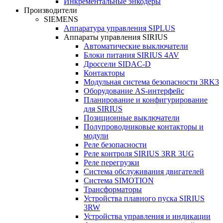
Инкрементальные энкодеры
Производители
SIEMENS
Аппаратура управления SIPLUS
Аппараты управления SIRIUS
Автоматические выключатели
Блоки питания SIRIUS 4AV
Дроссели SIDAC-D
Контакторы
Модульная система безопасности 3RK3
Оборудование AS-интерфейс
Планирование и конфигурирование
для SIRIUS
Позиционные выключатели
Полупроводниковые контакторы и
модули
Реле безопасности
Реле контроля SIRIUS 3RR 3UG
Реле перегрузки
Сиcтема обслуживания двигателей
Система SIMOTION
Трансформаторы
Устройства плавного пуска SIRIUS
3RW
Устройства управления и индикации