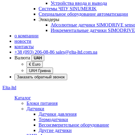
Устройства ввода и вывода
Системы ЧПУ SINUMERIK
Специальное оборудование автоматизации
Энкодеры
Абсолютные датчики SIMODRIVE senso
Инкрементальные датчики SIMODRIVE 
о компании
новости
контакты
+38 (093) 206-08-86
sales@elta-ltd.com.ua
Валюта
UAH
€ Euro
UAH Гривна
Заказать обратный звонок
Elta-ltd
Каталог
Блоки питания
Датчики
Датчики давления
Термодатчики
Весоизмерительное оборудование
Другие датчики