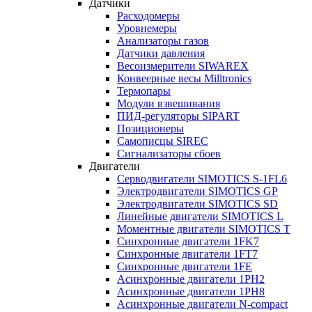
Датчики
Расходомеры
Уровнемеры
Анализаторы газов
Датчики давления
Весоизмерители SIWAREX
Конвеерные весы Milltronics
Термопары
Модули взвешивания
ПИД-регуляторы SIPART
Позиционеры
Самописцы SIREC
Сигнализаторы сбоев
Двигатели
Серводвигатели SIMOTICS S-1FL6
Электродвигатели SIMOTICS GP
Электродвигатели SIMOTICS SD
Линейные двигатели SIMOTICS L
Моментные двигатели SIMOTICS T
Синхронные двигатели 1FK7
Синхронные двигатели 1FT7
Синхронные двигатели 1FE
Асинхронные двигатели 1PH2
Асинхронные двигатели 1PH8
Асинхронные двигатели N-compact