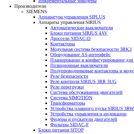
Инкрементальные энкодеры
Производители
SIEMENS
Аппаратура управления SIPLUS
Аппараты управления SIRIUS
Автоматические выключатели
Блоки питания SIRIUS 4AV
Дроссели SIDAC-D
Контакторы
Модульная система безопасности 3RK3
Оборудование AS-интерфейс
Планирование и конфигурирование для
Позиционные выключатели
Полупроводниковые контакторы и моду
Реле безопасности
Реле контроля SIRIUS 3RR 3UG
Реле перегрузки
Сиcтема обслуживания двигателей
Система SIMOTION
Трансформаторы
Устройства плавного пуска SIRIUS 3RW
Устройства управления и индикации
Фидеры и пускатели двигателей
Фильтры SIDAC-F
Блоки питания SITOP