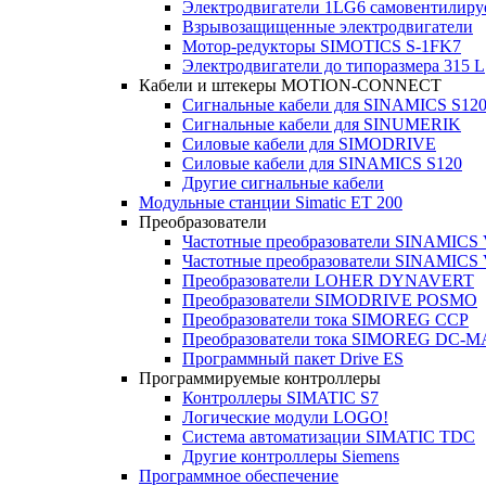
Электродвигатели 1LG6 cамовентилир
Взрывозащищенные электродвигатели
Мотор-редукторы SIMOTICS S-1FK7
Электродвигатели до типоразмера 315 L
Кабели и штекеры MOTION-CONNECT
Сигнальные кабели для SINAMICS S12
Сигнальные кабели для SINUMERIK
Силовые кабели для SIMODRIVE
Силовые кабели для SINAMICS S120
Другие сигнальные кабели
Модульные станции Simatic ET 200
Преобразователи
Частотные преобразователи SINAMICS
Частотные преобразователи SINAMICS
Преобразователи LOHER DYNAVERT
Преобразователи SIMODRIVE POSMO
Преобразователи тока SIMOREG CCP
Преобразователи тока SIMOREG DC-
Программный пакет Drive ES
Программируемые контроллеры
Контроллеры SIMATIC S7
Логические модули LOGO!
Система автоматизации SIMATIC TDC
Другие контроллеры Siemens
Программное обеспечение