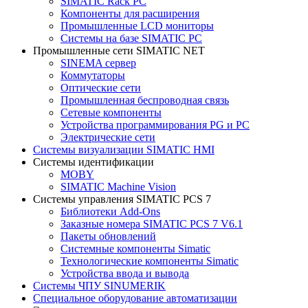
SIMATIC Rack PC
Компоненты для расширения
Промышленные LCD мониторы
Системы на базе SIMATIC PC
Промышленные сети SIMATIC NET
SINEMA сервер
Коммутаторы
Оптические сети
Промышленная беспроводная связь
Сетевые компоненты
Устройства программирования PG и PC
Электрические сети
Системы визуализации SIMATIC HMI
Системы идентификации
MOBY
SIMATIC Machine Vision
Системы управления SIMATIC PCS 7
Библиотеки Add-Ons
Заказные номера SIMATIC PCS 7 V6.1
Пакеты обновлений
Системные компоненты Simatic
Технологические компоненты Simatic
Устройства ввода и вывода
Системы ЧПУ SINUMERIK
Специальное оборудование автоматизации