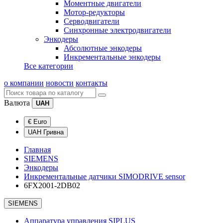
Моментные двигатели
Мотор-редукторы
Серводвигатели
Синхронные электродвигатели
Энкодеры
Абсолютные энкодеры
Инкрементальные энкодеры
Все категории
о компании
новости
контакты
Валюта
UAH
€ Euro
UAH Гривна
Главная
SIEMENS
Энкодеры
Инкрементальные датчики SIMODRIVE sensor
6FX2001-2DB02
SIEMENS
Аппаратура управления SIPLUS