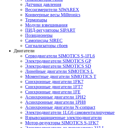
Датчики давления
Весоизмерители SIWAREX
Конвеерные весы Milltronics
Термопары
Модули взвешивания
ПИД-регуляторы SIPART
Позиционеры
Самописцы SIREC
Сигнализаторы сбоев
Двигатели
Серводвигатели SIMOTICS S-1FL6
Электродвигатели SIMOTICS GP
Электродвигатели SIMOTICS SD
Линейные двигатели SIMOTICS L
Моментные двигатели SIMOTICS T
Синхронные двигатели 1FK7
Синхронные двигатели 1FT7
Синхронные двигатели 1FE
Асинхронные двигатели 1PH2
Асинхронные двигатели 1PH8
Асинхронные двигатели N-compact
Электродвигатели 1LG6 cамовентилируемые
Взрывозащищенные электродвигатели
Мотор-редукторы SIMOTICS S-1FK7
Электродвигатели до типоразмера 315 L