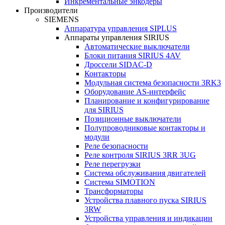
Инкрементальные энкодеры
Производители
SIEMENS
Аппаратура управления SIPLUS
Аппараты управления SIRIUS
Автоматические выключатели
Блоки питания SIRIUS 4AV
Дроссели SIDAC-D
Контакторы
Модульная система безопасности 3RK3
Оборудование AS-интерфейс
Планирование и конфигурирование
для SIRIUS
Позиционные выключатели
Полупроводниковые контакторы и
модули
Реле безопасности
Реле контроля SIRIUS 3RR 3UG
Реле перегрузки
Сиcтема обслуживания двигателей
Система SIMOTION
Трансформаторы
Устройства плавного пуска SIRIUS
3RW
Устройства управления и индикации