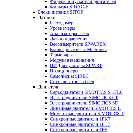
Фидеры и пускатели двигателей
Фильтры SIDAC-F
Блоки питания SITOP
Датчики
Расходомеры
Уровнемеры
Анализаторы газов
Датчики давления
Весоизмерители SIWAREX
Конвеерные весы Milltronics
Термопары
Модули взвешивания
ПИД-регуляторы SIPART
Позиционеры
Самописцы SIREC
Сигнализаторы сбоев
Двигатели
Серводвигатели SIMOTICS S-1FL6
Электродвигатели SIMOTICS GP
Электродвигатели SIMOTICS SD
Линейные двигатели SIMOTICS L
Моментные двигатели SIMOTICS T
Синхронные двигатели 1FK7
Синхронные двигатели 1FT7
Синхронные двигатели 1FE