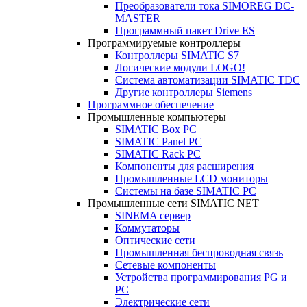
Преобразователи тока SIMOREG DC-
MASTER
Программный пакет Drive ES
Программируемые контроллеры
Контроллеры SIMATIC S7
Логические модули LOGO!
Система автоматизации SIMATIC TDC
Другие контроллеры Siemens
Программное обеспечение
Промышленные компьютеры
SIMATIC Box PC
SIMATIC Panel PС
SIMATIC Rack PC
Компоненты для расширения
Промышленные LCD мониторы
Системы на базе SIMATIC PC
Промышленные сети SIMATIC NET
SINEMA сервер
Коммутаторы
Оптические сети
Промышленная беспроводная связь
Сетевые компоненты
Устройства программирования PG и
PC
Электрические сети