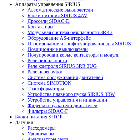
Аппараты управления SIRIUS
Автоматические выключатели
Блоки питания SIRIUS 4AV
Дроссели SIDAC-D
Контакторы
Модульная система безопасности 3RK3
Оборудование AS-интерфейс
Планирование и конфигурирование для SIRIUS
Позиционные выключатели
Полупроводниковые контакторы и модули
Реле безопасности
Реле контроля SIRIUS 3RR 3UG
Реле перегрузки
Сиcтема обслуживания двигателей
Система SIMOTION
Трансформаторы
Устройства плавного пуска SIRIUS 3RW
Устройства управления и индикации
Фидеры и пускатели двигателей
Фильтры SIDAC-F
Блоки питания SITOP
Датчики
Расходомеры
Уровнемеры
Анализаторы газов