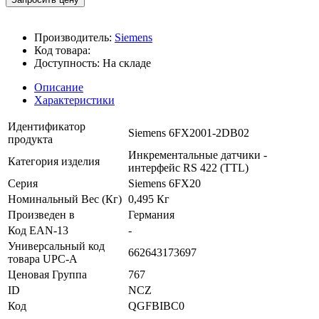
Производитель:
Siemens
Код товара:
Доступность:
На складе
Описание
Характеристики
Идентификатор
Siemens 6FX2001-2DB02
продукта
Инкрементальные датчики -
Категория изделия
интерфейс RS 422 (TTL)
Серия
Siemens 6FX20
Номинальный Вес (Кг)
0,495 Кг
Произведен в
Германия
Код EAN-13
-
Универсальный код
662643173697
товара UPC-A
Ценовая Группа
767
ID
NCZ
Код
QGFBIBC0