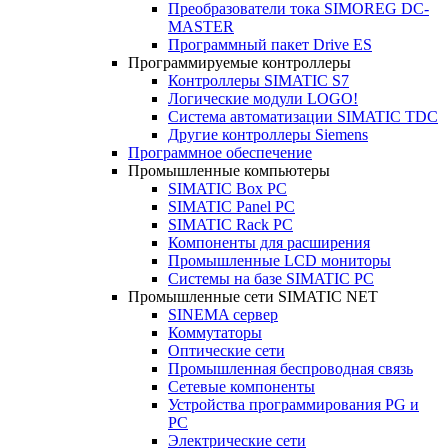
Преобразователи тока SIMOREG DC-
MASTER
Программный пакет Drive ES
Программируемые контроллеры
Контроллеры SIMATIC S7
Логические модули LOGO!
Система автоматизации SIMATIC TDC
Другие контроллеры Siemens
Программное обеспечение
Промышленные компьютеры
SIMATIC Box PC
SIMATIC Panel PС
SIMATIC Rack PC
Компоненты для расширения
Промышленные LCD мониторы
Системы на базе SIMATIC PC
Промышленные сети SIMATIC NET
SINEMA сервер
Коммутаторы
Оптические сети
Промышленная беспроводная связь
Сетевые компоненты
Устройства программирования PG и
PC
Электрические сети