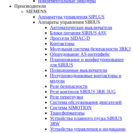
Инкрементальные энкодеры
Производители
SIEMENS
Аппаратура управления SIPLUS
Аппараты управления SIRIUS
Автоматические выключатели
Блоки питания SIRIUS 4AV
Дроссели SIDAC-D
Контакторы
Модульная система безопасности 3RK3
Оборудование AS-интерфейс
Планирование и конфигурирование
для SIRIUS
Позиционные выключатели
Полупроводниковые контакторы и
модули
Реле безопасности
Реле контроля SIRIUS 3RR 3UG
Реле перегрузки
Сиcтема обслуживания двигателей
Система SIMOTION
Трансформаторы
Устройства плавного пуска SIRIUS
3RW
Устройства управления и индикации