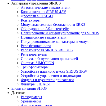
Аппараты управления SIRIUS
Автоматические выключатели
Блоки питания SIRIUS 4AV
Дроссели SIDAC-D
Контакторы
Модульная система безопасности 3RK3
Оборудование AS-интерфейс
Планирование и конфигурирование для SIRIUS
Позиционные выключатели
Полупроводниковые контакторы и модули
Реле безопасности
Реле контроля SIRIUS 3RR 3UG
Реле перегрузки
Сиcтема обслуживания двигателей
Система SIMOTION
Трансформаторы
Устройства плавного пуска SIRIUS 3RW
Устройства управления и индикации
Фидеры и пускатели двигателей
Фильтры SIDAC-F
Блоки питания SITOP
Датчики
Расходомеры
Уровнемеры
Анализаторы газов