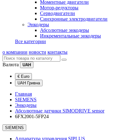
Моментные двигатели
Мотор-редукторы
Серводвигатели
Синхронные электродвигатели
Энкодеры
Абсолютные энкодеры
Инкрементальные энкодеры
Все категории
о компании
новости
контакты
Валюта
UAH
€ Euro
UAH Гривна
Главная
SIEMENS
Энкодеры
Абсолютные датчики SIMODRIVE sensor
6FX2001-5FP24
SIEMENS
Аппаратура управления SIPLUS