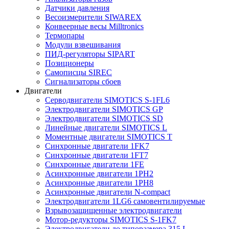
Датчики давления
Весоизмерители SIWAREX
Конвеерные весы Milltronics
Термопары
Модули взвешивания
ПИД-регуляторы SIPART
Позиционеры
Самописцы SIREC
Сигнализаторы сбоев
Двигатели
Серводвигатели SIMOTICS S-1FL6
Электродвигатели SIMOTICS GP
Электродвигатели SIMOTICS SD
Линейные двигатели SIMOTICS L
Моментные двигатели SIMOTICS T
Синхронные двигатели 1FK7
Синхронные двигатели 1FT7
Синхронные двигатели 1FE
Асинхронные двигатели 1PH2
Асинхронные двигатели 1PH8
Асинхронные двигатели N-compact
Электродвигатели 1LG6 cамовентилируемые
Взрывозащищенные электродвигатели
Мотор-редукторы SIMOTICS S-1FK7
Электродвигатели до типоразмера 315 L