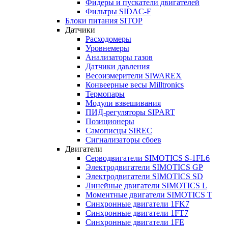
Фидеры и пускатели двигателей
Фильтры SIDAC-F
Блоки питания SITOP
Датчики
Расходомеры
Уровнемеры
Анализаторы газов
Датчики давления
Весоизмерители SIWAREX
Конвеерные весы Milltronics
Термопары
Модули взвешивания
ПИД-регуляторы SIPART
Позиционеры
Самописцы SIREC
Сигнализаторы сбоев
Двигатели
Серводвигатели SIMOTICS S-1FL6
Электродвигатели SIMOTICS GP
Электродвигатели SIMOTICS SD
Линейные двигатели SIMOTICS L
Моментные двигатели SIMOTICS T
Синхронные двигатели 1FK7
Синхронные двигатели 1FT7
Синхронные двигатели 1FE