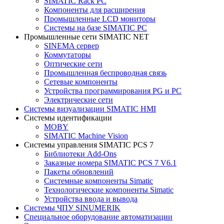
SIMATIC Rack PC
Компоненты для расширения
Промышленные LCD мониторы
Системы на базе SIMATIC PC
Промышленные сети SIMATIC NET
SINEMA сервер
Коммутаторы
Оптические сети
Промышленная беспроводная связь
Сетевые компоненты
Устройства программирования PG и PC
Электрические сети
Системы визуализации SIMATIC HMI
Системы идентификации
MOBY
SIMATIC Machine Vision
Системы управления SIMATIC PCS 7
Библиотеки Add-Ons
Заказные номера SIMATIC PCS 7 V6.1
Пакеты обновлений
Системные компоненты Simatic
Технологические компоненты Simatic
Устройства ввода и вывода
Системы ЧПУ SINUMERIK
Специальное оборудование автоматизации