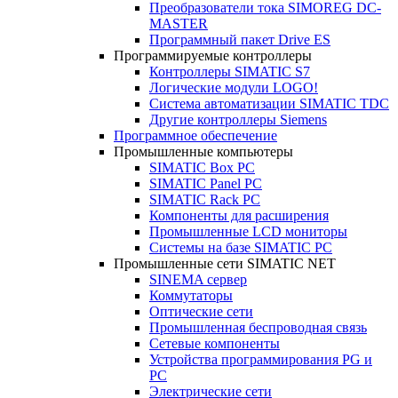
Преобразователи тока SIMOREG DC-
MASTER
Программный пакет Drive ES
Программируемые контроллеры
Контроллеры SIMATIC S7
Логические модули LOGO!
Система автоматизации SIMATIC TDC
Другие контроллеры Siemens
Программное обеспечение
Промышленные компьютеры
SIMATIC Box PC
SIMATIC Panel PС
SIMATIC Rack PC
Компоненты для расширения
Промышленные LCD мониторы
Системы на базе SIMATIC PC
Промышленные сети SIMATIC NET
SINEMA сервер
Коммутаторы
Оптические сети
Промышленная беспроводная связь
Сетевые компоненты
Устройства программирования PG и
PC
Электрические сети