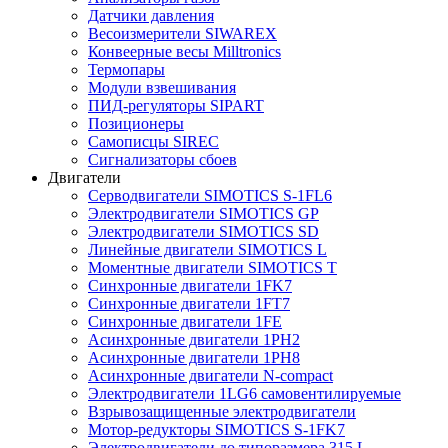
Датчики давления
Весоизмерители SIWAREX
Конвеерные весы Milltronics
Термопары
Модули взвешивания
ПИД-регуляторы SIPART
Позиционеры
Самописцы SIREC
Сигнализаторы сбоев
Двигатели
Серводвигатели SIMOTICS S-1FL6
Электродвигатели SIMOTICS GP
Электродвигатели SIMOTICS SD
Линейные двигатели SIMOTICS L
Моментные двигатели SIMOTICS T
Синхронные двигатели 1FK7
Синхронные двигатели 1FT7
Синхронные двигатели 1FE
Асинхронные двигатели 1PH2
Асинхронные двигатели 1PH8
Асинхронные двигатели N-compact
Электродвигатели 1LG6 cамовентилируемые
Взрывозащищенные электродвигатели
Мотор-редукторы SIMOTICS S-1FK7
Электродвигатели до типоразмера 315 L