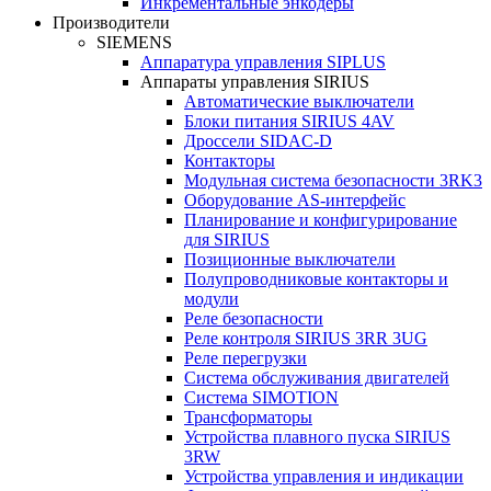
Инкрементальные энкодеры
Производители
SIEMENS
Аппаратура управления SIPLUS
Аппараты управления SIRIUS
Автоматические выключатели
Блоки питания SIRIUS 4AV
Дроссели SIDAC-D
Контакторы
Модульная система безопасности 3RK3
Оборудование AS-интерфейс
Планирование и конфигурирование
для SIRIUS
Позиционные выключатели
Полупроводниковые контакторы и
модули
Реле безопасности
Реле контроля SIRIUS 3RR 3UG
Реле перегрузки
Сиcтема обслуживания двигателей
Система SIMOTION
Трансформаторы
Устройства плавного пуска SIRIUS
3RW
Устройства управления и индикации