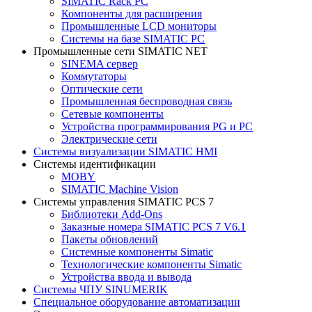
SIMATIC Rack PC
Компоненты для расширения
Промышленные LCD мониторы
Системы на базе SIMATIC PC
Промышленные сети SIMATIC NET
SINEMA сервер
Коммутаторы
Оптические сети
Промышленная беспроводная связь
Сетевые компоненты
Устройства программирования PG и PC
Электрические сети
Системы визуализации SIMATIC HMI
Системы идентификации
MOBY
SIMATIC Machine Vision
Системы управления SIMATIC PCS 7
Библиотеки Add-Ons
Заказные номера SIMATIC PCS 7 V6.1
Пакеты обновлений
Системные компоненты Simatic
Технологические компоненты Simatic
Устройства ввода и вывода
Системы ЧПУ SINUMERIK
Специальное оборудование автоматизации