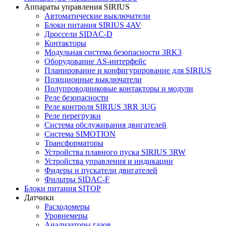
Аппараты управления SIRIUS
Автоматические выключатели
Блоки питания SIRIUS 4AV
Дроссели SIDAC-D
Контакторы
Модульная система безопасности 3RK3
Оборудование AS-интерфейс
Планирование и конфигурирование для SIRIUS
Позиционные выключатели
Полупроводниковые контакторы и модули
Реле безопасности
Реле контроля SIRIUS 3RR 3UG
Реле перегрузки
Сиcтема обслуживания двигателей
Система SIMOTION
Трансформаторы
Устройства плавного пуска SIRIUS 3RW
Устройства управления и индикации
Фидеры и пускатели двигателей
Фильтры SIDAC-F
Блоки питания SITOP
Датчики
Расходомеры
Уровнемеры
Анализаторы газов