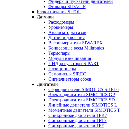
Фидеры и пускатели двигателей
Фильтры SIDAC-F
Блоки питания SITOP
Датчики
Расходомеры
Уровнемеры
Анализаторы газов
Датчики давления
Весоизмерители SIWAREX
Конвеерные весы Milltronics
Термопары
Модули взвешивания
ПИД-регуляторы SIPART
Позиционеры
Самописцы SIREC
Сигнализаторы сбоев
Двигатели
Серводвигатели SIMOTICS S-1FL6
Электродвигатели SIMOTICS GP
Электродвигатели SIMOTICS SD
Линейные двигатели SIMOTICS L
Моментные двигатели SIMOTICS T
Синхронные двигатели 1FK7
Синхронные двигатели 1FT7
Синхронные двигатели 1FE