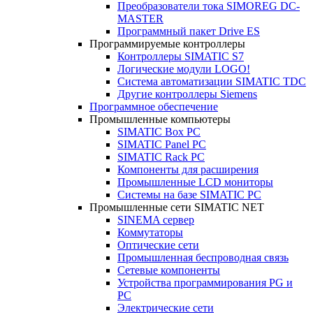
Преобразователи тока SIMOREG DC-
MASTER
Программный пакет Drive ES
Программируемые контроллеры
Контроллеры SIMATIC S7
Логические модули LOGO!
Система автоматизации SIMATIC TDC
Другие контроллеры Siemens
Программное обеспечение
Промышленные компьютеры
SIMATIC Box PC
SIMATIC Panel PС
SIMATIC Rack PC
Компоненты для расширения
Промышленные LCD мониторы
Системы на базе SIMATIC PC
Промышленные сети SIMATIC NET
SINEMA сервер
Коммутаторы
Оптические сети
Промышленная беспроводная связь
Сетевые компоненты
Устройства программирования PG и
PC
Электрические сети