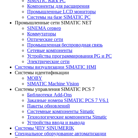
SIMATIC Rack PC
Компоненты для расширения
Промышленные LCD мониторы
Системы на базе SIMATIC PC
Промышленные сети SIMATIC NET
SINEMA сервер
Коммутаторы
Оптические сети
Промышленная беспроводная связь
Сетевые компоненты
Устройства программирования PG и PC
Электрические сети
Системы визуализации SIMATIC HMI
Системы идентификации
MOBY
SIMATIC Machine Vision
Системы управления SIMATIC PCS 7
Библиотеки Add-Ons
Заказные номера SIMATIC PCS 7 V6.1
Пакеты обновлений
Системные компоненты Simatic
Технологические компоненты Simatic
Устройства ввода и вывода
Системы ЧПУ SINUMERIK
Специальное оборудование автоматизации