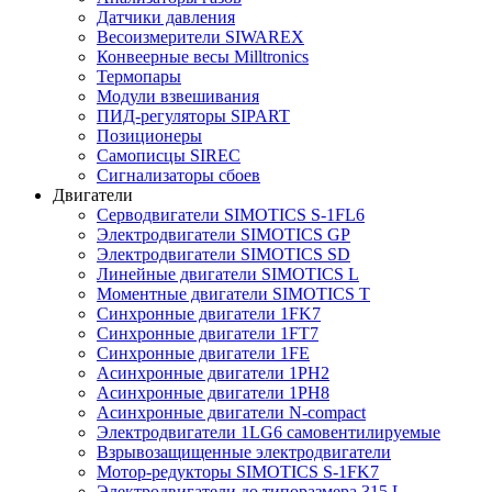
Датчики давления
Весоизмерители SIWAREX
Конвеерные весы Milltronics
Термопары
Модули взвешивания
ПИД-регуляторы SIPART
Позиционеры
Самописцы SIREC
Сигнализаторы сбоев
Двигатели
Серводвигатели SIMOTICS S-1FL6
Электродвигатели SIMOTICS GP
Электродвигатели SIMOTICS SD
Линейные двигатели SIMOTICS L
Моментные двигатели SIMOTICS T
Синхронные двигатели 1FK7
Синхронные двигатели 1FT7
Синхронные двигатели 1FE
Асинхронные двигатели 1PH2
Асинхронные двигатели 1PH8
Асинхронные двигатели N-compact
Электродвигатели 1LG6 cамовентилируемые
Взрывозащищенные электродвигатели
Мотор-редукторы SIMOTICS S-1FK7
Электродвигатели до типоразмера 315 L