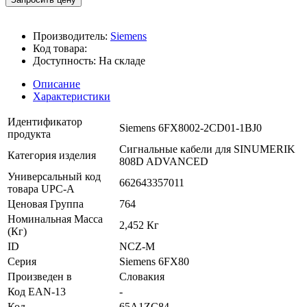
Производитель:
Siemens
Код товара:
Доступность:
На складе
Описание
Характеристики
Идентификатор
Siemens 6FX8002-2CD01-1BJ0
продукта
Сигнальные кабели для SINUMERIK
Категория изделия
808D ADVANCED
Универсальный код
662643357011
товара UPC-A
Ценовая Группа
764
Номинальная Масса
2,452 Кг
(Кг)
ID
NCZ-M
Серия
Siemens 6FX80
Произведен в
Словакия
Код EAN-13
-
Код
65A1ZC84