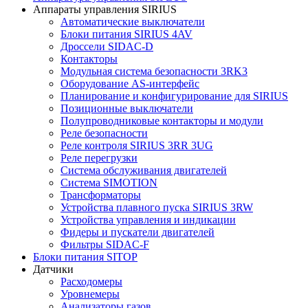
Аппараты управления SIRIUS
Автоматические выключатели
Блоки питания SIRIUS 4AV
Дроссели SIDAC-D
Контакторы
Модульная система безопасности 3RK3
Оборудование AS-интерфейс
Планирование и конфигурирование для SIRIUS
Позиционные выключатели
Полупроводниковые контакторы и модули
Реле безопасности
Реле контроля SIRIUS 3RR 3UG
Реле перегрузки
Сиcтема обслуживания двигателей
Система SIMOTION
Трансформаторы
Устройства плавного пуска SIRIUS 3RW
Устройства управления и индикации
Фидеры и пускатели двигателей
Фильтры SIDAC-F
Блоки питания SITOP
Датчики
Расходомеры
Уровнемеры
Анализаторы газов