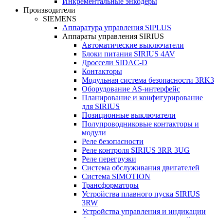
Инкрементальные энкодеры
Производители
SIEMENS
Аппаратура управления SIPLUS
Аппараты управления SIRIUS
Автоматические выключатели
Блоки питания SIRIUS 4AV
Дроссели SIDAC-D
Контакторы
Модульная система безопасности 3RK3
Оборудование AS-интерфейс
Планирование и конфигурирование
для SIRIUS
Позиционные выключатели
Полупроводниковые контакторы и
модули
Реле безопасности
Реле контроля SIRIUS 3RR 3UG
Реле перегрузки
Сиcтема обслуживания двигателей
Система SIMOTION
Трансформаторы
Устройства плавного пуска SIRIUS
3RW
Устройства управления и индикации