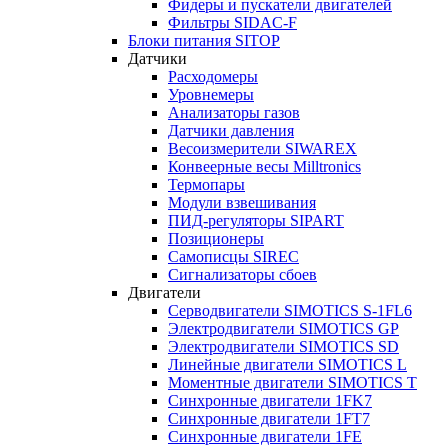
Фидеры и пускатели двигателей
Фильтры SIDAC-F
Блоки питания SITOP
Датчики
Расходомеры
Уровнемеры
Анализаторы газов
Датчики давления
Весоизмерители SIWAREX
Конвеерные весы Milltronics
Термопары
Модули взвешивания
ПИД-регуляторы SIPART
Позиционеры
Самописцы SIREC
Сигнализаторы сбоев
Двигатели
Серводвигатели SIMOTICS S-1FL6
Электродвигатели SIMOTICS GP
Электродвигатели SIMOTICS SD
Линейные двигатели SIMOTICS L
Моментные двигатели SIMOTICS T
Синхронные двигатели 1FK7
Синхронные двигатели 1FT7
Синхронные двигатели 1FE