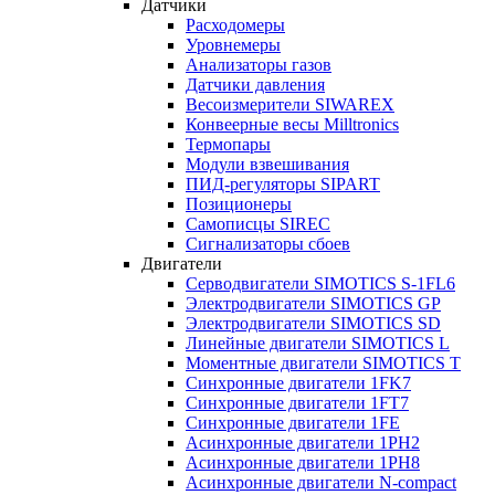
Датчики
Расходомеры
Уровнемеры
Анализаторы газов
Датчики давления
Весоизмерители SIWAREX
Конвеерные весы Milltronics
Термопары
Модули взвешивания
ПИД-регуляторы SIPART
Позиционеры
Самописцы SIREC
Сигнализаторы сбоев
Двигатели
Серводвигатели SIMOTICS S-1FL6
Электродвигатели SIMOTICS GP
Электродвигатели SIMOTICS SD
Линейные двигатели SIMOTICS L
Моментные двигатели SIMOTICS T
Синхронные двигатели 1FK7
Синхронные двигатели 1FT7
Синхронные двигатели 1FE
Асинхронные двигатели 1PH2
Асинхронные двигатели 1PH8
Асинхронные двигатели N-compact