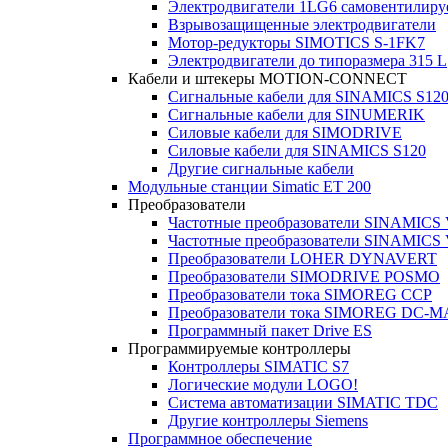
Электродвигатели 1LG6 cамовентилир
Взрывозащищенные электродвигатели
Мотор-редукторы SIMOTICS S-1FK7
Электродвигатели до типоразмера 315 L
Кабели и штекеры MOTION-CONNECT
Сигнальные кабели для SINAMICS S12
Сигнальные кабели для SINUMERIK
Силовые кабели для SIMODRIVE
Силовые кабели для SINAMICS S120
Другие сигнальные кабели
Модульные станции Simatic ET 200
Преобразователи
Частотные преобразователи SINAMICS
Частотные преобразователи SINAMICS
Преобразователи LOHER DYNAVERT
Преобразователи SIMODRIVE POSMO
Преобразователи тока SIMOREG CCP
Преобразователи тока SIMOREG DC-
Программный пакет Drive ES
Программируемые контроллеры
Контроллеры SIMATIC S7
Логические модули LOGO!
Система автоматизации SIMATIC TDC
Другие контроллеры Siemens
Программное обеспечение