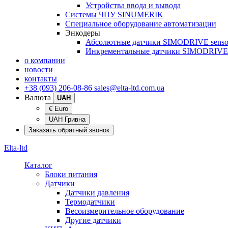
Устройства ввода и вывода
Системы ЧПУ SINUMERIK
Специальное оборудование автоматизации
Энкодеры
Абсолютные датчики SIMODRIVE senso
Инкрементальные датчики SIMODRIVE 
о компании
новости
контакты
+38 (093) 206-08-86
sales@elta-ltd.com.ua
Валюта
UAH
€ Euro
UAH Гривна
Заказать обратный звонок
Elta-ltd
Каталог
Блоки питания
Датчики
Датчики давления
Термодатчики
Весоизмерительное оборудование
Другие датчики