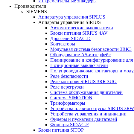
Инкрементальные энкодеры
Производители
SIEMENS
Аппаратура управления SIPLUS
Аппараты управления SIRIUS
Автоматические выключатели
Блоки питания SIRIUS 4AV
Дроссели SIDAC-D
Контакторы
Модульная система безопасности 3RK3
Оборудование AS-интерфейс
Планирование и конфигурирование для
Позиционные выключатели
Полупроводниковые контакторы и моду
Реле безопасности
Реле контроля SIRIUS 3RR 3UG
Реле перегрузки
Сиcтема обслуживания двигателей
Система SIMOTION
Трансформаторы
Устройства плавного пуска SIRIUS 3RW
Устройства управления и индикации
Фидеры и пускатели двигателей
Фильтры SIDAC-F
Блоки питания SITOP