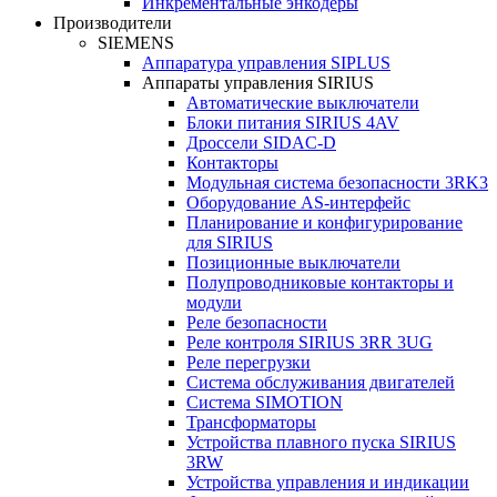
Инкрементальные энкодеры
Производители
SIEMENS
Аппаратура управления SIPLUS
Аппараты управления SIRIUS
Автоматические выключатели
Блоки питания SIRIUS 4AV
Дроссели SIDAC-D
Контакторы
Модульная система безопасности 3RK3
Оборудование AS-интерфейс
Планирование и конфигурирование
для SIRIUS
Позиционные выключатели
Полупроводниковые контакторы и
модули
Реле безопасности
Реле контроля SIRIUS 3RR 3UG
Реле перегрузки
Сиcтема обслуживания двигателей
Система SIMOTION
Трансформаторы
Устройства плавного пуска SIRIUS
3RW
Устройства управления и индикации