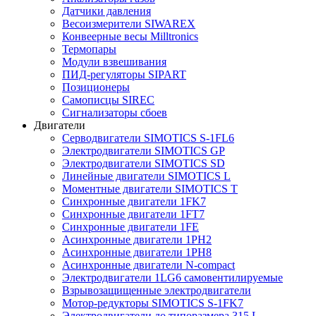
Датчики давления
Весоизмерители SIWAREX
Конвеерные весы Milltronics
Термопары
Модули взвешивания
ПИД-регуляторы SIPART
Позиционеры
Самописцы SIREC
Сигнализаторы сбоев
Двигатели
Серводвигатели SIMOTICS S-1FL6
Электродвигатели SIMOTICS GP
Электродвигатели SIMOTICS SD
Линейные двигатели SIMOTICS L
Моментные двигатели SIMOTICS T
Синхронные двигатели 1FK7
Синхронные двигатели 1FT7
Синхронные двигатели 1FE
Асинхронные двигатели 1PH2
Асинхронные двигатели 1PH8
Асинхронные двигатели N-compact
Электродвигатели 1LG6 cамовентилируемые
Взрывозащищенные электродвигатели
Мотор-редукторы SIMOTICS S-1FK7
Электродвигатели до типоразмера 315 L