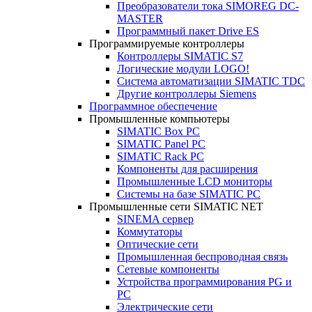
Преобразователи тока SIMOREG DC-
MASTER
Программный пакет Drive ES
Программируемые контроллеры
Контроллеры SIMATIC S7
Логические модули LOGO!
Система автоматизации SIMATIC TDC
Другие контроллеры Siemens
Программное обеспечение
Промышленные компьютеры
SIMATIC Box PC
SIMATIC Panel PС
SIMATIC Rack PC
Компоненты для расширения
Промышленные LCD мониторы
Системы на базе SIMATIC PC
Промышленные сети SIMATIC NET
SINEMA сервер
Коммутаторы
Оптические сети
Промышленная беспроводная связь
Сетевые компоненты
Устройства программирования PG и
PC
Электрические сети