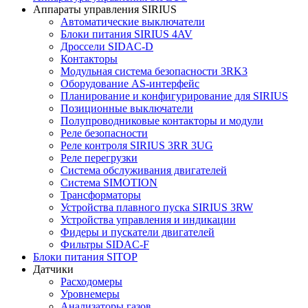
Аппараты управления SIRIUS
Автоматические выключатели
Блоки питания SIRIUS 4AV
Дроссели SIDAC-D
Контакторы
Модульная система безопасности 3RK3
Оборудование AS-интерфейс
Планирование и конфигурирование для SIRIUS
Позиционные выключатели
Полупроводниковые контакторы и модули
Реле безопасности
Реле контроля SIRIUS 3RR 3UG
Реле перегрузки
Сиcтема обслуживания двигателей
Система SIMOTION
Трансформаторы
Устройства плавного пуска SIRIUS 3RW
Устройства управления и индикации
Фидеры и пускатели двигателей
Фильтры SIDAC-F
Блоки питания SITOP
Датчики
Расходомеры
Уровнемеры
Анализаторы газов