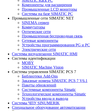
SIMATIC Rack PC
Компоненты для расширения
Промышленные LCD мониторы
Системы на базе SIMATIC PC
Промышленные сети SIMATIC NET
SINEMA сервер
Коммутаторы
Оптические сети
Промышленная беспроводная связь
Сетевые компоненты
Устройства программирования PG и PC
Электрические сети
Системы визуализации SIMATIC HMI
Системы идентификации
MOBY
SIMATIC Machine Vision
Системы управления SIMATIC PCS 7
Библиотеки Add-Ons
Заказные номера SIMATIC PCS 7 V6.1
Пакеты обновлений
Системные компоненты Simatic
Технологические компоненты Simatic
Устройства ввода и вывода
Системы ЧПУ SINUMERIK
Специальное оборудование автоматизации