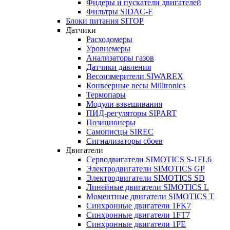
Фидеры и пускатели двигателей
Фильтры SIDAC-F
Блоки питания SITOP
Датчики
Расходомеры
Уровнемеры
Анализаторы газов
Датчики давления
Весоизмерители SIWAREX
Конвеерные весы Milltronics
Термопары
Модули взвешивания
ПИД-регуляторы SIPART
Позиционеры
Самописцы SIREC
Сигнализаторы сбоев
Двигатели
Серводвигатели SIMOTICS S-1FL6
Электродвигатели SIMOTICS GP
Электродвигатели SIMOTICS SD
Линейные двигатели SIMOTICS L
Моментные двигатели SIMOTICS T
Синхронные двигатели 1FK7
Синхронные двигатели 1FT7
Синхронные двигатели 1FE