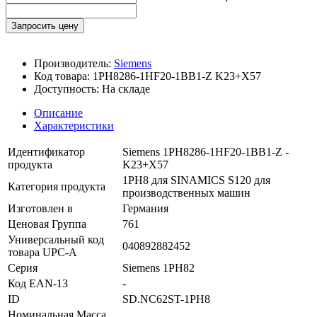
Запросить цену
Производитель:
Siemens
Код товара:
1PH8286-1HF20-1BB1-Z K23+X57
Доступность:
На складе
Описание
Характеристики
Идентификатор
Siemens 1PH8286-1HF20-1BB1-Z -
продукта
K23+X57
1PH8 для SINAMICS S120 для
Категория продукта
производственных машин
Изготовлен в
Германия
Ценовая Группа
761
Универсальный код
040892882452
товара UPC-A
Серия
Siemens 1PH82
Код EAN-13
-
ID
SD.NC62ST-1PH8
Номинальная Масса