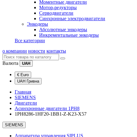
Моментные двигатели
Мотор-редукторы
Серводвигатели
Синхронные электродвигатели
Энкодеры
Абсолютные энкодеры
Инкрементальные энкодеры
Все категории
о компании
новости
контакты
Валюта
UAH
€ Euro
UAH Гривна
Главная
SIEMENS
Двигатели
Асинхронные двигатели 1PH8
1PH8286-1HF20-1BB1-Z-K23-X57
SIEMENS
Аппаратура управления SIPLUS