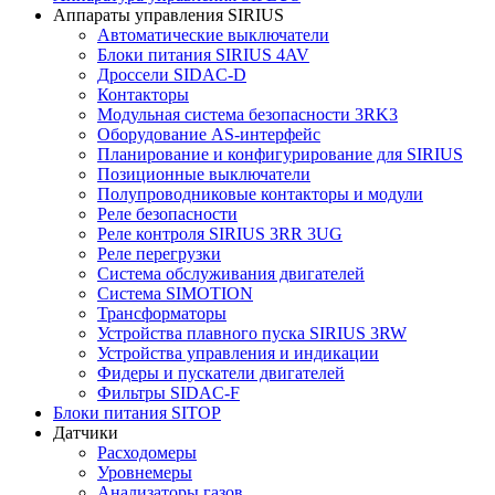
Аппараты управления SIRIUS
Автоматические выключатели
Блоки питания SIRIUS 4AV
Дроссели SIDAC-D
Контакторы
Модульная система безопасности 3RK3
Оборудование AS-интерфейс
Планирование и конфигурирование для SIRIUS
Позиционные выключатели
Полупроводниковые контакторы и модули
Реле безопасности
Реле контроля SIRIUS 3RR 3UG
Реле перегрузки
Сиcтема обслуживания двигателей
Система SIMOTION
Трансформаторы
Устройства плавного пуска SIRIUS 3RW
Устройства управления и индикации
Фидеры и пускатели двигателей
Фильтры SIDAC-F
Блоки питания SITOP
Датчики
Расходомеры
Уровнемеры
Анализаторы газов