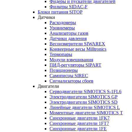
Фидеры и пускатели двигателей
Фильтры SIDAC-F
Блоки питания SITOP
Датчики
Расходомеры
Уровнемеры
Анализаторы газов
Датчики давления
Весоизмерители SIWAREX
Конвеерные весы Milltronics
Термопары
Модули взвешивания
ПИД-регуляторы SIPART
Позиционеры
Самописцы SIREC
Сигнализаторы сбоев
Двигатели
Серводвигатели SIMOTICS S-1FL6
Электродвигатели SIMOTICS GP
Электродвигатели SIMOTICS SD
Линейные двигатели SIMOTICS L
Моментные двигатели SIMOTICS T
Синхронные двигатели 1FK7
Синхронные двигатели 1FT7
Синхронные двигатели 1FE