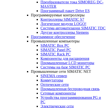
Преобразователи тока SIMOREG DC-
MASTER
Программный пакет Drive ES
Программируемые контроллеры
Контроллеры SIMATIC S7
Логические модули LOGO!
Система автоматизации SIMATIC TDC
Другие контроллеры Siemens
Программное обеспечение
Промышленные компьютеры
SIMATIC Box PC
SIMATIC Panel PС
SIMATIC Rack PC
Компоненты для расширения
Промышленные LCD мониторы
Системы на базе SIMATIC PC
Промышленные сети SIMATIC NET
SINEMA сервер
Коммутаторы
Оптические сети
Промышленная беспроводная связь
Сетевые компоненты
Устройства программирования PG и
PC
Электрические сети