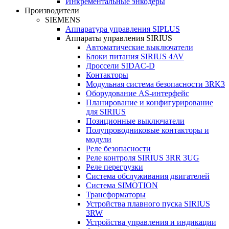
Инкрементальные энкодеры
Производители
SIEMENS
Аппаратура управления SIPLUS
Аппараты управления SIRIUS
Автоматические выключатели
Блоки питания SIRIUS 4AV
Дроссели SIDAC-D
Контакторы
Модульная система безопасности 3RK3
Оборудование AS-интерфейс
Планирование и конфигурирование
для SIRIUS
Позиционные выключатели
Полупроводниковые контакторы и
модули
Реле безопасности
Реле контроля SIRIUS 3RR 3UG
Реле перегрузки
Сиcтема обслуживания двигателей
Система SIMOTION
Трансформаторы
Устройства плавного пуска SIRIUS
3RW
Устройства управления и индикации