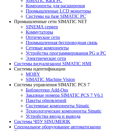
SIMATIC Rack PC
Компоненты для расширения
Промышленные LCD мониторы
Системы на базе SIMATIC PC
Промышленные сети SIMATIC NET
SINEMA сервер
Коммутаторы
Оптические сети
Промышленная беспроводная связь
Сетевые компоненты
Устройства программирования PG и PC
Электрические сети
Системы визуализации SIMATIC HMI
Системы идентификации
MOBY
SIMATIC Machine Vision
Системы управления SIMATIC PCS 7
Библиотеки Add-Ons
Заказные номера SIMATIC PCS 7 V6.1
Пакеты обновлений
Системные компоненты Simatic
Технологические компоненты Simatic
Устройства ввода и вывода
Системы ЧПУ SINUMERIK
Специальное оборудование автоматизации