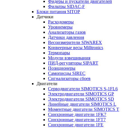
Фидеры и пускатели двигателей
Фильтры SIDAC-F
Блоки питания SITOP
Датчики
Расходомеры
Уровнемеры
Анализаторы газов
Датчики давления
Весоизмерители SIWAREX
Конвеерные весы Milltronics
Термопары
Модули взвешивания
ПИД-регуляторы SIPART
Позиционеры
Самописцы SIREC
Сигнализаторы сбоев
Двигатели
Серводвигатели SIMOTICS S-1FL6
Электродвигатели SIMOTICS GP
Электродвигатели SIMOTICS SD
Линейные двигатели SIMOTICS L
Моментные двигатели SIMOTICS T
Синхронные двигатели 1FK7
Синхронные двигатели 1FT7
Синхронные двигатели 1FE