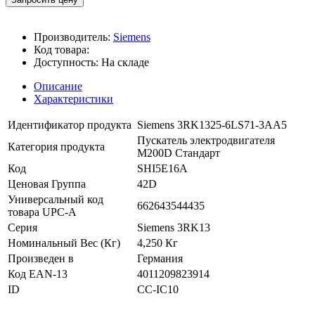
Производитель:
Siemens
Код товара:
Доступность:
На складе
Описание
Характеристики
Идентификатор продукта
Siemens 3RK1325-6LS71-3AA5
Пускатель электродвигателя
Категория продукта
M200D Стандарт
Код
SHI5E16A
Ценовая Группа
42D
Универсальный код
662643544435
товара UPC-A
Серия
Siemens 3RK13
Номинальный Вес (Кг)
4,250 Кг
Произведен в
Германия
Код EAN-13
4011209823914
ID
CC-IC10