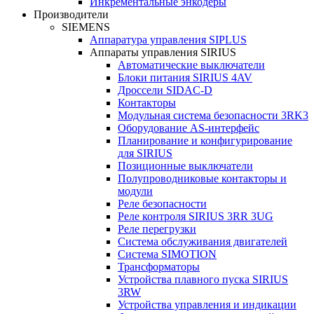
Инкрементальные энкодеры
Производители
SIEMENS
Аппаратура управления SIPLUS
Аппараты управления SIRIUS
Автоматические выключатели
Блоки питания SIRIUS 4AV
Дроссели SIDAC-D
Контакторы
Модульная система безопасности 3RK3
Оборудование AS-интерфейс
Планирование и конфигурирование
для SIRIUS
Позиционные выключатели
Полупроводниковые контакторы и
модули
Реле безопасности
Реле контроля SIRIUS 3RR 3UG
Реле перегрузки
Сиcтема обслуживания двигателей
Система SIMOTION
Трансформаторы
Устройства плавного пуска SIRIUS
3RW
Устройства управления и индикации