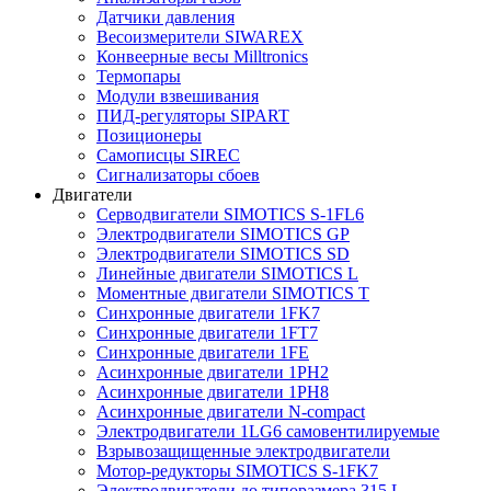
Датчики давления
Весоизмерители SIWAREX
Конвеерные весы Milltronics
Термопары
Модули взвешивания
ПИД-регуляторы SIPART
Позиционеры
Самописцы SIREC
Сигнализаторы сбоев
Двигатели
Серводвигатели SIMOTICS S-1FL6
Электродвигатели SIMOTICS GP
Электродвигатели SIMOTICS SD
Линейные двигатели SIMOTICS L
Моментные двигатели SIMOTICS T
Синхронные двигатели 1FK7
Синхронные двигатели 1FT7
Синхронные двигатели 1FE
Асинхронные двигатели 1PH2
Асинхронные двигатели 1PH8
Асинхронные двигатели N-compact
Электродвигатели 1LG6 cамовентилируемые
Взрывозащищенные электродвигатели
Мотор-редукторы SIMOTICS S-1FK7
Электродвигатели до типоразмера 315 L