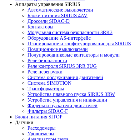
Аппараты управления SIRIUS
Автоматические выключатели
Блоки питания SIRIUS 4AV
Дроссели SIDAC-D
Контакторы
Модульная система безопасности 3RK3
Оборудование AS-интерфейс
Планирование и конфигурирование для SIRIUS
Позиционные выключатели
Полупроводниковые контакторы и модули
Реле безопасности
Реле контроля SIRIUS 3RR 3UG
Реле перегрузки
Сиcтема обслуживания двигателей
Система SIMOTION
Трансформаторы
Устройства плавного пуска SIRIUS 3RW
Устройства управления и индикации
Фидеры и пускатели двигателей
Фильтры SIDAC-F
Блоки питания SITOP
Датчики
Расходомеры
Уровнемеры
Анализаторы газов