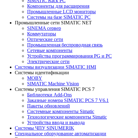
SIMATIC Rack PC
Компоненты для расширения
Промышленные LCD мониторы
Системы на базе SIMATIC PC
Промышленные сети SIMATIC NET
SINEMA сервер
Коммутаторы
Оптические сети
Промышленная беспроводная связь
Сетевые компоненты
Устройства программирования PG и PC
Электрические сети
Системы визуализации SIMATIC HMI
Системы идентификации
MOBY
SIMATIC Machine Vision
Системы управления SIMATIC PCS 7
Библиотеки Add-Ons
Заказные номера SIMATIC PCS 7 V6.1
Пакеты обновлений
Системные компоненты Simatic
Технологические компоненты Simatic
Устройства ввода и вывода
Системы ЧПУ SINUMERIK
Специальное оборудование автоматизации