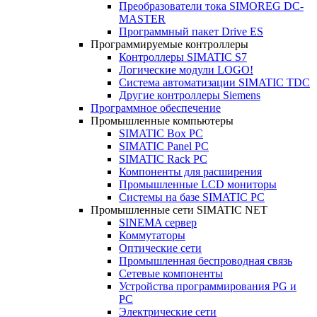
Преобразователи тока SIMOREG DC-
MASTER
Программный пакет Drive ES
Программируемые контроллеры
Контроллеры SIMATIC S7
Логические модули LOGO!
Система автоматизации SIMATIC TDC
Другие контроллеры Siemens
Программное обеспечение
Промышленные компьютеры
SIMATIC Box PC
SIMATIC Panel PС
SIMATIC Rack PC
Компоненты для расширения
Промышленные LCD мониторы
Системы на базе SIMATIC PC
Промышленные сети SIMATIC NET
SINEMA сервер
Коммутаторы
Оптические сети
Промышленная беспроводная связь
Сетевые компоненты
Устройства программирования PG и
PC
Электрические сети