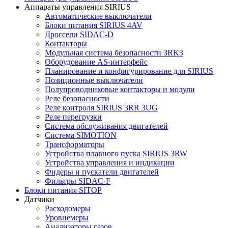
Аппараты управления SIRIUS
Автоматические выключатели
Блоки питания SIRIUS 4AV
Дроссели SIDAC-D
Контакторы
Модульная система безопасности 3RK3
Оборудование AS-интерфейс
Планирование и конфигурирование для SIRIUS
Позиционные выключатели
Полупроводниковые контакторы и модули
Реле безопасности
Реле контроля SIRIUS 3RR 3UG
Реле перегрузки
Сиcтема обслуживания двигателей
Система SIMOTION
Трансформаторы
Устройства плавного пуска SIRIUS 3RW
Устройства управления и индикации
Фидеры и пускатели двигателей
Фильтры SIDAC-F
Блоки питания SITOP
Датчики
Расходомеры
Уровнемеры
Анализаторы газов