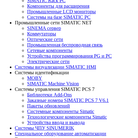
SIMATIC Rack PC
Компоненты для расширения
Промышленные LCD мониторы
Системы на базе SIMATIC PC
Промышленные сети SIMATIC NET
SINEMA сервер
Коммутаторы
Оптические сети
Промышленная беспроводная связь
Сетевые компоненты
Устройства программирования PG и PC
Электрические сети
Системы визуализации SIMATIC HMI
Системы идентификации
MOBY
SIMATIC Machine Vision
Системы управления SIMATIC PCS 7
Библиотеки Add-Ons
Заказные номера SIMATIC PCS 7 V6.1
Пакеты обновлений
Системные компоненты Simatic
Технологические компоненты Simatic
Устройства ввода и вывода
Системы ЧПУ SINUMERIK
Специальное оборудование автоматизации