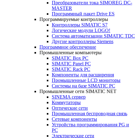
Преобразователи тока SIMOREG DC-
MASTER
Программный пакет Drive ES
Программируемые контроллеры
Контроллеры SIMATIC S7
Логические модули LOGO!
Система автоматизации SIMATIC TDC
Другие контроллеры Siemens
Программное обеспечение
Промышленные компьютеры
SIMATIC Box PC
SIMATIC Panel PС
SIMATIC Rack PC
Компоненты для расширения
Промышленные LCD мониторы
Системы на базе SIMATIC PC
Промышленные сети SIMATIC NET
SINEMA сервер
Коммутаторы
Оптические сети
Промышленная беспроводная связь
Сетевые компоненты
Устройства программирования PG и
PC
Электрические сети