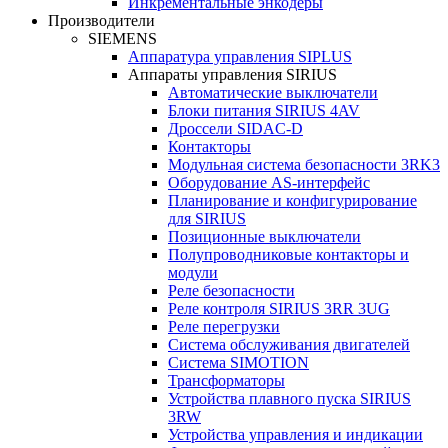
Инкрементальные энкодеры
Производители
SIEMENS
Аппаратура управления SIPLUS
Аппараты управления SIRIUS
Автоматические выключатели
Блоки питания SIRIUS 4AV
Дроссели SIDAC-D
Контакторы
Модульная система безопасности 3RK3
Оборудование AS-интерфейс
Планирование и конфигурирование
для SIRIUS
Позиционные выключатели
Полупроводниковые контакторы и
модули
Реле безопасности
Реле контроля SIRIUS 3RR 3UG
Реле перегрузки
Сиcтема обслуживания двигателей
Система SIMOTION
Трансформаторы
Устройства плавного пуска SIRIUS
3RW
Устройства управления и индикации