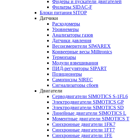
Фидеры и пускатели двигателей
Фильтры SIDAC-F
Блоки питания SITOP
Датчики
Расходомеры
Уровнемеры
Анализаторы газов
Датчики давления
Весоизмерители SIWAREX
Конвеерные весы Milltronics
Термопары
Модули взвешивания
ПИД-регуляторы SIPART
Позиционеры
Самописцы SIREC
Сигнализаторы сбоев
Двигатели
Серводвигатели SIMOTICS S-1FL6
Электродвигатели SIMOTICS GP
Электродвигатели SIMOTICS SD
Линейные двигатели SIMOTICS L
Моментные двигатели SIMOTICS T
Синхронные двигатели 1FK7
Синхронные двигатели 1FT7
Синхронные двигатели 1FE