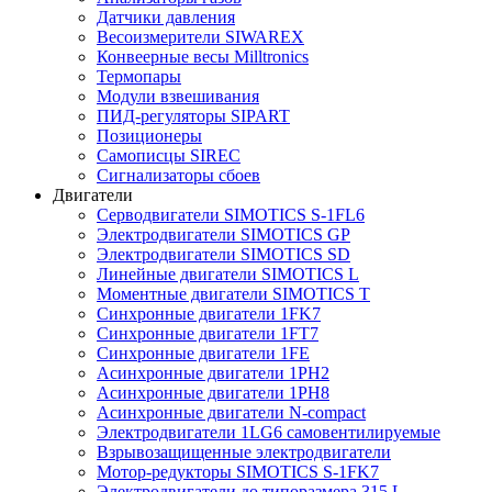
Датчики давления
Весоизмерители SIWAREX
Конвеерные весы Milltronics
Термопары
Модули взвешивания
ПИД-регуляторы SIPART
Позиционеры
Самописцы SIREC
Сигнализаторы сбоев
Двигатели
Серводвигатели SIMOTICS S-1FL6
Электродвигатели SIMOTICS GP
Электродвигатели SIMOTICS SD
Линейные двигатели SIMOTICS L
Моментные двигатели SIMOTICS T
Синхронные двигатели 1FK7
Синхронные двигатели 1FT7
Синхронные двигатели 1FE
Асинхронные двигатели 1PH2
Асинхронные двигатели 1PH8
Асинхронные двигатели N-compact
Электродвигатели 1LG6 cамовентилируемые
Взрывозащищенные электродвигатели
Мотор-редукторы SIMOTICS S-1FK7
Электродвигатели до типоразмера 315 L